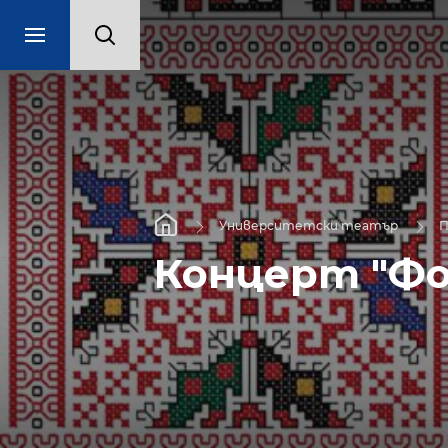
Университетски театър
П
Концерт "Фо