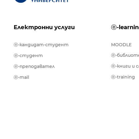
Електронни услуги
ⓔ-learni
ⓔ-кандидат-студент
MOODLE
ⓔ-библиот
ⓔ-студент
ⓔ-книги и 
ⓔ-преподавател
ⓔ-training
ⓔ-mail