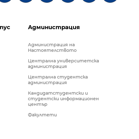
пус
Администрация
Администрация на
Настоятелството
Централна университетска
администрация
Централна студентска
администрация
Кандидатстудентски и
студентски информационен
център
Факултети