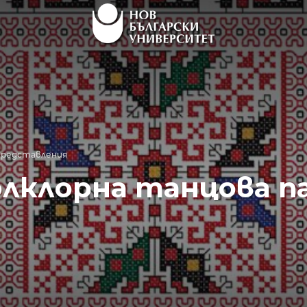
редставления
лклорна танцова п