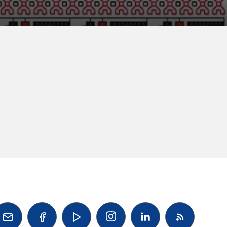



