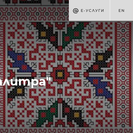
Е-УСЛУГИ
EN
алитра"