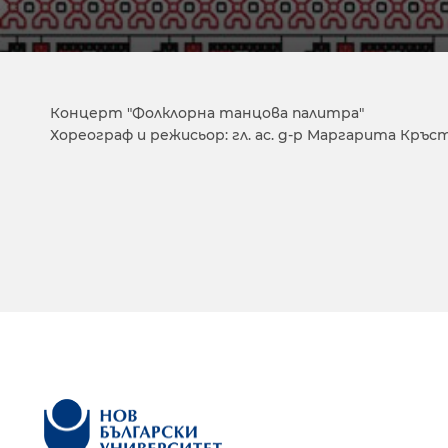
Концерт "Фолклорна танцова палитра"
Хореограф и режисьор: гл. ас. д-р Маргарита Кръс