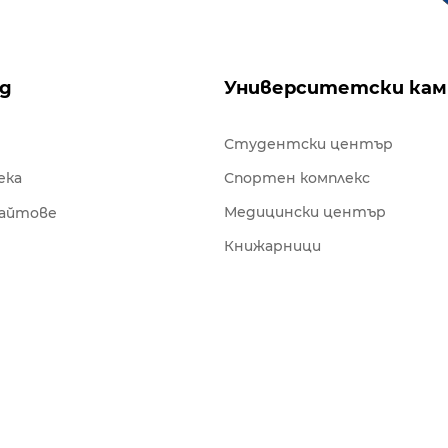
ng
Университетски кам
Студентски център
ека
Спортен комплекс
Медицински център
сайтове
Книжарници