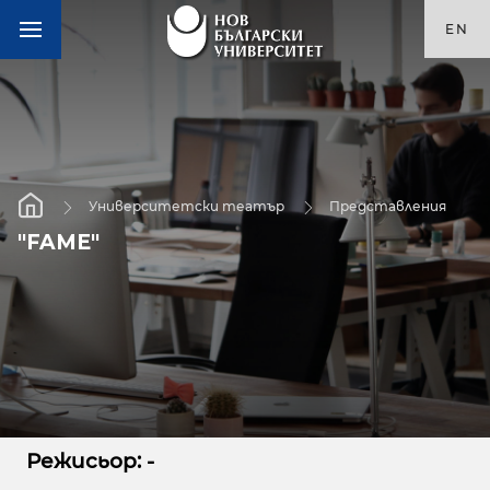
EN
Университетски театър
Представления
"FAME"
Режисьор: -