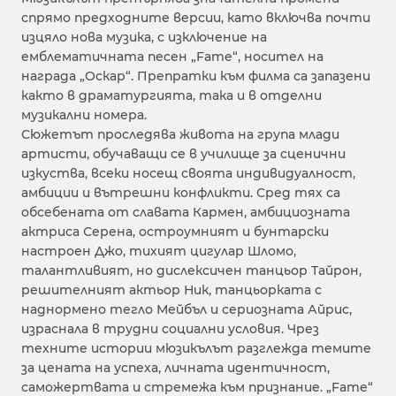
спрямо предходните версии, като включва почти
изцяло нова музика, с изключение на
емблематичната песен „Fame“, носител на
награда „Оскар“. Препратки към филма са запазени
както в драматургията, така и в отделни
музикални номера.
Сюжетът проследява живота на група млади
артисти, обучаващи се в училище за сценични
изкуства, всеки носещ своята индивидуалност,
амбиции и вътрешни конфликти. Сред тях са
обсебената от славата Кармен, амбициозната
актриса Серена, остроумният и бунтарски
настроен Джо, тихият цигулар Шломо,
талантливият, но дислексичен танцьор Тайрон,
решителният актьор Ник, танцьорката с
наднормено тегло Мейбъл и сериозната Айрис,
израснала в трудни социални условия. Чрез
техните истории мюзикълът разглежда темите
за цената на успеха, личната идентичност,
саможертвата и стремежа към признание. „Fame“