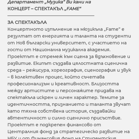
Департамент „Музика“ Ви кани на
КОНЦЕРТ – СПЕКТАКЪЛ
„
FAME
“
————————————————————
ЗА СПЕКТАКЪЛА
Концертното изпълнение на мюзикъла „Fame“ е
резултат от енергията и таланта на студенти
от Нов български университет, с участието на
гости от Национална музикална академия.
Проектът е стремеж към сцена за вдъхновение и
развитие. Екипът създава цялостната сценична
среда – режисура, хореография, сценография и звук
– в колективен процес, който съчетава
професионализъм и креативност. Близостта
между артистите и персонажите придава на
спектакъла искрен и личен характер. Темите за
идентичността, признанието и таланта звучат
като тяхна собствена история, създавайки
автентичност и силно сценично присъствие.
Проектът е подкрепен финансово от
Централния фонд за стратегическо развитие на
НБУ и от Финансовия фонд на Студентския