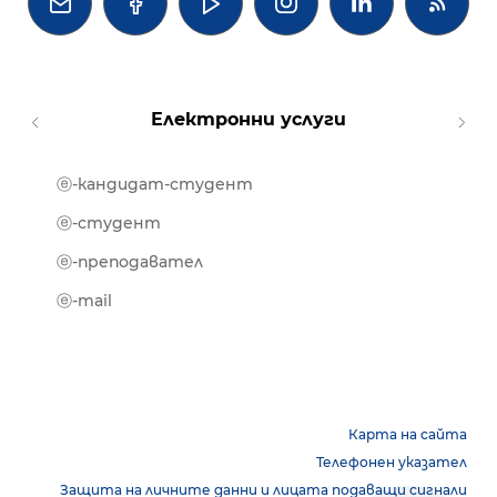




Електронни услуги
ⓔ-кандидат-студент
MOOD
ⓔ-биб
ⓔ-студент
ⓔ-кни
ⓔ-преподавател
ⓔ-trai
ⓔ-mail
Карта на сайта
Телефонен указател
Защита на личните данни и лицата подаващи сигнали