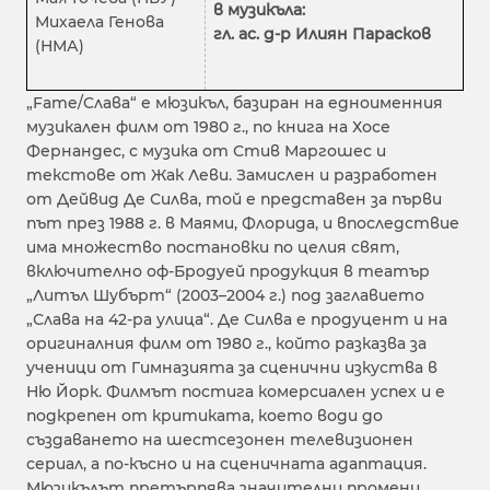
в музикъла:
Михаела Генова
гл. ас. д-р Илиян Парасков
(НМА)
„Fame/Слава“ е мюзикъл, базиран на едноименния
музикален филм от 1980 г., по книга на Хосе
Фернандес, с музика от Стив Маргошес и
текстове от Жак Леви. Замислен и разработен
от Дейвид Де Силва, той е представен за първи
път през 1988 г. в Маями, Флорида, и впоследствие
има множество постановки по целия свят,
включително оф-Бродуей продукция в театър
„Литъл Шубърт“ (2003–2004 г.) под заглавието
„Слава на 42-ра улица“. Де Силва е продуцент и на
оригиналния филм от 1980 г., който разказва за
ученици от Гимназията за сценични изкуства в
Ню Йорк. Филмът постига комерсиален успех и е
подкрепен от критиката, което води до
създаването на шестсезонен телевизионен
сериал, а по-късно и на сценичната адаптация.
Мюзикълът претърпява значителни промени