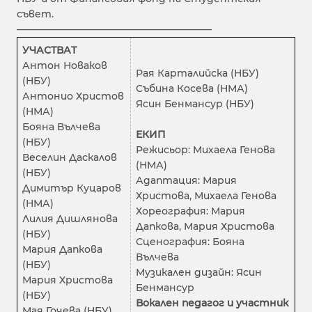
съвет.
————————————————————
УЧАСТВАТ
Антон Новаков
Рая Карталийска (НБУ)
(НБУ)
Събина Косева (НМА)
Антонио Христов
Ясин Бенмансур (НБУ)
(НМА)
Бояна Вълчева
ЕКИП
(НБУ)
Режисьор: Михаела Генова
Веселин Даскалов
(НМА)
(НБУ)
Адаптация: Мария
Димитър Куцаров
Христова, Михаела Генова
(НМА)
Хореография: Мария
Лилия Дишлянова
Дапкова, Мария Христова
(НБУ)
Сценография: Бояна
Мария Дапкова
Вълчева
(НБУ)
Музикален дизайн: Ясин
Мария Христова
Бенмансур
(НБУ)
Вокален педагог и участник
Мая Гочева (НБУ)