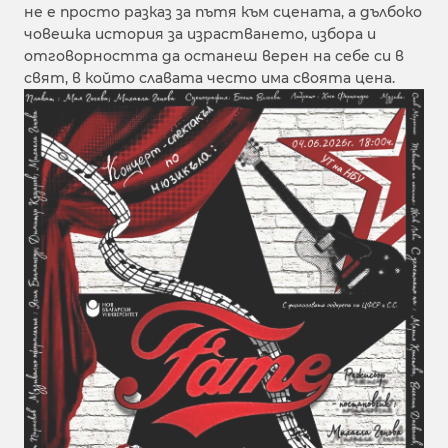
не е просто разказ за пътя към сцената, а дълбоко
човешка история за израстването, избора и
отговорността да останеш верен на себе си в
свят, в който славата често има своята цена.