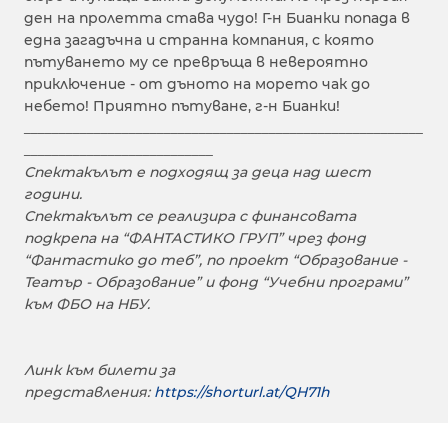
ден на пролетта става чудо! Г-н Бианки попада в
една загадъчна и странна компания, с която
пътуването му се превръща в невероятно
приключение - от дъното на морето чак до
небето! Приятно пътуване, г-н Бианки!
_________________________________________________________
___________________________
Спектакълът е подходящ за деца над шест
години.
Спектакълът се реализира с финансовата
подкрепа на “ФАНТАСТИКО ГРУП” чрез фонд
“Фантастико до теб”, по проект “Образование -
Театър - Образование” и фонд “Учебни програми”
към ФБО на НБУ.
Линк към билети за
представления:
https://shorturl.at/QH71h