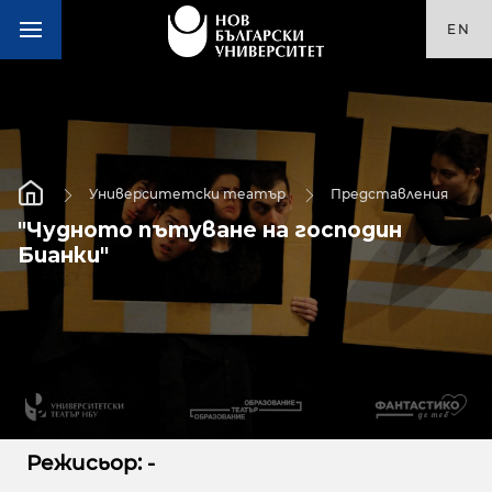
EN
Университетски театър
Представления
"Чудното пътуване на господин
Бианки"
Режисьор: -