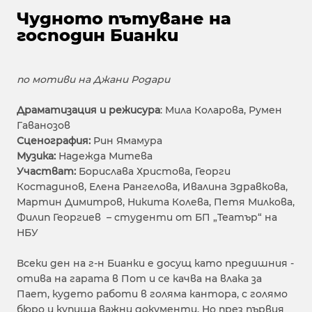
Чудното пътуване на
господин Бианки
по мотиви на Джани Родари
Драматизация и режисура
: Мила Коларова, Румен
Гаванозов
Сценография:
Рин Ямамура
Музика:
Надежда Митева
Участват:
Борислава Христова, Георги
Костадинов, Елена Рангелова, Ивалина Здравкова,
Мартин Димитров, Никита Колева, Петя Милкова,
Филип Георгиев – студенти от БП „Театър“ на
НБУ
Всеки ден на г-н Бианки е досущ като предишния -
отива на гарата в Пот и се качва на влака за
Пает, кудето работи в голяма кантора, с голямо
бюро и купища важни документи. Но през първия